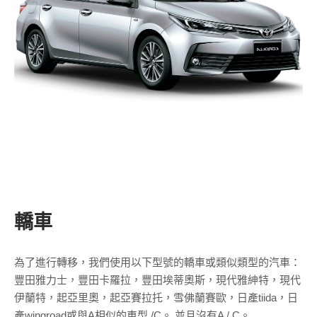
轎車
為了進行轉移，我們使用以下型號的轎車或類似類型的汽車：
豐田雅力士，豐田卡羅拉，豐田埃蒂奧斯，現代雅紳特，現代
伊蘭特，起亞里奧，起亞賽拉托，雪佛蘭賽歐，日產tiida，日
產wingroad或與A相似的車型 /C。 並且沒有A / C。