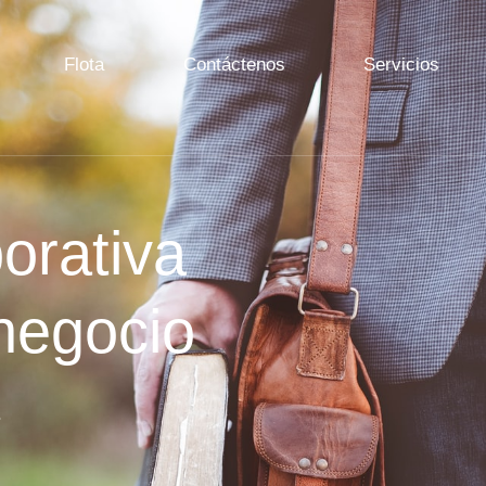
Flota
Contáctenos
Servicios
orativa
 negocio
s